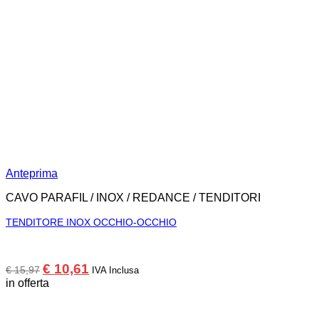
Anteprima
CAVO PARAFIL / INOX / REDANCE / TENDITORI
TENDITORE INOX OCCHIO-OCCHIO
Il
Il
€
10,61
€
15,97
IVA Inclusa
prezzo
prezzo
in offerta
originale
attuale
era:
è:
€ 15,97.
€ 10,61.