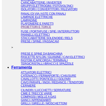
CARICABATTERIE / INVERTER
GRUPPI ELETTROGINI / FOTOVOLTAICI
ISOLATORI / CONVERTITORI / RILEVATORI
FANALI DI VIA / ASTE CON FANALI
LAMPADE ELETTRICHE
LAMPADINE
PLAFONIERE E FARETTI
PROIETTORI E TORCE
FUSE / PORTAFUSE / SPIE / INTERRUTTORI
PANNELLI ELETTRICI
STACCABATTERIE.SOLENOIDE / RELS
PRESE / SPINE / PASSACAVI
>
PRESE E SPINE DA BANCHINA
FASCETTE NYLON / GUANINE / CAVI ELETTRICI
FASTOM /CAPICORDA / TERMINALI
TERGICRISTALLI /BRACCI E SPAZZOLE
Ferramenta
ATTUATORI ELETTRICI
CATENACCI / FERMAPORTE / CHIUSURE
CAVALLOTTI / PONTICELLI / GOLFARI
CAVO PARAFIL / INOX / REDANCE / TENDITORI
CERNIERE
CILINDRI / LUCCHETTI / SERRATURE
CIME E TRECCE VARIE
COMPASSI / MOLLE A GAS
GANCI / APPENDIABITI
GRILLI / GIRELLE / MOSCHETTONI