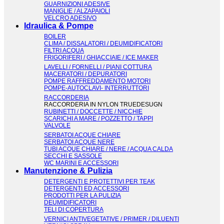
GUARNIZIONI ADESIVE
MANIGLIE / ALZAPAIOLI
VELCRO ADESIVO
Idraulica & Pompe
BOILER
CLIMA / DISSALATORI / DEUMIDIFICATORI
FILTRI ACQUA
FRIGORIFERI / GHIACCIAIE / ICE MAKER
LAVELLI / FORNELLI / PIANI COTTURA
MACERATORI / DEPURATORI
POMPE RAFFREDDAMENTO MOTORI
POMPE-AUTOCLAVI- INTERRUTTORI
RACCORDERIA
RACCORDERIA IN NYLON TRUEDESUGN
RUBINETTI / DOCCETTE / NICCHIE
SCARICHI A MARE / POZZETTO / TAPPI
VALVOLE
SERBATOI ACQUE CHIARE
SERBATOI ACQUE NERE
TUBI ACQUE CHIARE / NERE / ACQUA CALDA
SECCHI E SASSOLE
WC MARINI E ACCESSORI
Manutenzione & Pulizia
DETERGENTI E PROTETTIVI PER TEAK
DETERGENTI ED ACCESSORI
PRODOTTI PER LA PULIZIA
DEUMIDIFICATORI
TELI DI COPERTURA
VERNICI ANTIVEGETATIVE / PRIMER / DILUENTI