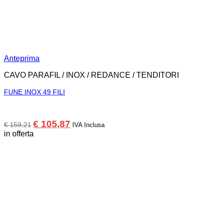
Anteprima
CAVO PARAFIL / INOX / REDANCE / TENDITORI
FUNE INOX 49 FILI
Il
Il
€
105,87
€
159,21
IVA Inclusa
prezzo
prezzo
in offerta
originale
attuale
era:
è:
€ 159,21.
€ 105,87.