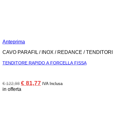
Anteprima
CAVO PARAFIL / INOX / REDANCE / TENDITORI
TENDITORE RAPIDO A FORCELLA FISSA
Il
Il
€
81,77
€
122,98
IVA Inclusa
prezzo
prezzo
in offerta
originale
attuale
era:
è:
€ 122,98.
€ 81,77.