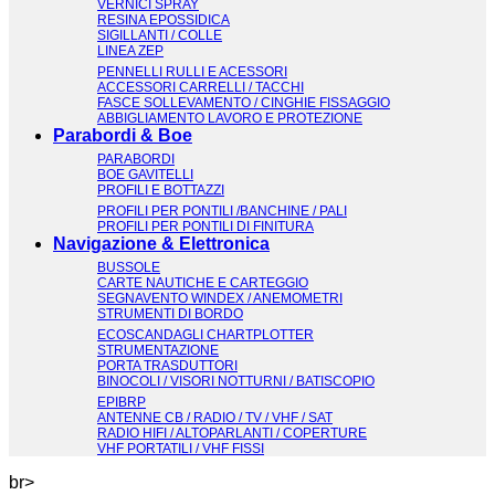
VERNICI SPRAY
RESINA EPOSSIDICA
SIGILLANTI / COLLE
LINEA ZEP
PENNELLI RULLI E ACESSORI
ACCESSORI CARRELLI / TACCHI
FASCE SOLLEVAMENTO / CINGHIE FISSAGGIO
ABBIGLIAMENTO LAVORO E PROTEZIONE
Parabordi & Boe
PARABORDI
BOE GAVITELLI
PROFILI E BOTTAZZI
PROFILI PER PONTILI /BANCHINE / PALI
PROFILI PER PONTILI DI FINITURA
Navigazione & Elettronica
BUSSOLE
CARTE NAUTICHE E CARTEGGIO
SEGNAVENTO WINDEX / ANEMOMETRI
STRUMENTI DI BORDO
ECOSCANDAGLI CHARTPLOTTER
STRUMENTAZIONE
PORTA TRASDUTTORI
BINOCOLI / VISORI NOTTURNI / BATISCOPIO
EPIBRP
ANTENNE CB / RADIO / TV / VHF / SAT
RADIO HIFI / ALTOPARLANTI / COPERTURE
VHF PORTATILI / VHF FISSI
br>