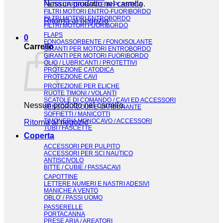
Nessun prodotto nel carrello.
FILTRI CARBURANTE IN PLASTICA
FILTRI MOTORI ENTRO-FUORIBORDO
FILTRI MOTORI ENTROBORDO
Ritorna al negozio
FILTRI MOTORI FUORIBORDO
FLAPS
0
FONOASSORBENTE / FONOISOLANTE
Carrello
GIRANTI PER MOTORI ENTROBORDO
GIRANTI PER MOTORI FUORIBORDO
OLIO / LUBRICANTI / PROTETTIVI
PROTEZIONE CATODICA
PROTEZIONE CAVI
PROTEZIONE PER ELICHE
RUOTE TIMONI / VOLANTI
SCATOLE DI COMANDO / CAVI ED ACCESSORI
Nessun prodotto nel carrello.
SENSORI ACQUA E CARBURANTE
SOFFIETTI / MANICOTTI
TIMONERIA MONOCAVO / ACCESSORI
Ritorna al negozio
TUBI / FASCETTE
Coperta
ACCESSORI PER PULPITO
ACCESSORI PER SCI NAUTICO
ANTISCIVOLO
BITTE / CUBIE / PASSACAVI
CAPOTTINE
LETTERE NUMERI E NASTRI ADESIVI
MANICHE A VENTO
OBLO' / PASSI UOMO
PASSERELLE
PORTACANNA
PRESE ARIA / AREATORI