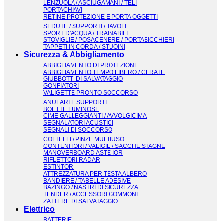
LENZUOLA / ASCIUGAMANI / TELI
PORTACHIAVI
RETINE PROTEZIONE E PORTA OGGETTI
SEDUTE / SUPPORTI / TAVOLI
SPORT D'ACQUA / TRAINABILI
STOVIGLIE / POSACENERE / PORTABICCHIERI
TAPPETI IN CORDA / STUOINI
Sicurezza & Abbigliamento
ABBIGLIAMENTO DI PROTEZIONE
ABBIGLIAMENTO TEMPO LIBERO / CERATE
GIUBBOTTI DI SALVATAGGIO
GONFIATORI
VALIGETTE PRONTO SOCCORSO
ANULARI E SUPPORTI
BOETTE LUMINOSE
CIME GALLEGGIANTI / AVVOLGICIMA
SEGNALATORI ACUSTICI
SEGNALI DI SOCCORSO
COLTELLI / PINZE MULTIUSO
CONTENITORI / VALIGIE / SACCHE STAGNE
MANOVERBOARD ASTE IOR
RIFLETTORI RADAR
ESTINTORI
ATTREZZATURA PER TESTA ALBERO
BANDIERE / TABELLE ADESIVE
BAZINGO / NASTRI DI SICUREZZA
TENDER / ACCESSORI GOMMONI
ZATTERE DI SALVATAGGIO
Elettrico
BATTERIE