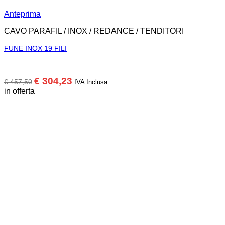
Anteprima
CAVO PARAFIL / INOX / REDANCE / TENDITORI
FUNE INOX 19 FILI
Il
Il
€
304,23
€
457,50
IVA Inclusa
prezzo
prezzo
in offerta
originale
attuale
era:
è:
€ 457,50.
€ 304,23.