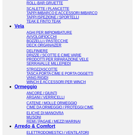
ROLL-BAR GRUETTE
SCALETTE / PLANCETTE
TAPPI IMBARCO E ACCESSORI IMBARCO
TAPPI ISPEZIONE / SPORTELLI
TEAK E FINTO TEAK
Vela
AGHI PER IMPIOMBATURE
AVVOLGIFIOCCHI
BOZZELLI / PASTECCHE
DECK ORGANAIZER
DELFINIERE
DRIZZE / SCOTTE E CIME VARIE
PRODOTTI PER RIPARAZIONE VELE
SERRAVALLE MILLEPIEDI
STROZZASCOTTE
TASCA PORTA CIME E PORTA OGGETTI
VANG RIGIDI
WINCH E ACCESSORI PER WINCH
Ormeggio
ANCORE / GIUNTI
ARGANI / VERRICELLI
CATENE / MOLLE ORMEGGIO
CIME DA ORMEGGIO / PROTEGGI CIME
ELICHE DI MANOVRA
MUSONI
REMI / PAGAIE / MEZZI MARINAI
Arredo & Comfort
ELETTRODOMESTICI / VENTILATORI