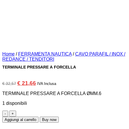
Home
/
FERRAMENTA NAUTICA
/
CAVO PARAFIL / INOX /
REDANCE / TENDITORI
TERMINALE PRESSARE A FORCELLA
Il
Il
€
21,66
€
32,57
IVA Inclusa
prezzo
prezzo
originale
attuale
TERMINALE PRESSARE A FORCELLA ØMM.6
era:
è:
€ 32,57.
€ 21,66.
1 disponibili
TERMINALE
PRESSARE
Aggiungi al carrello
Buy now
A
FORCELLA