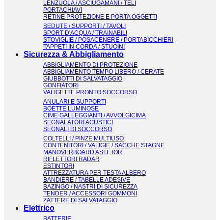
LENZUOLA / ASCIUGAMANI / TELI
PORTACHIAVI
RETINE PROTEZIONE E PORTA OGGETTI
SEDUTE / SUPPORTI / TAVOLI
SPORT D'ACQUA / TRAINABILI
STOVIGLIE / POSACENERE / PORTABICCHIERI
TAPPETI IN CORDA / STUOINI
Sicurezza & Abbigliamento
ABBIGLIAMENTO DI PROTEZIONE
ABBIGLIAMENTO TEMPO LIBERO / CERATE
GIUBBOTTI DI SALVATAGGIO
GONFIATORI
VALIGETTE PRONTO SOCCORSO
ANULARI E SUPPORTI
BOETTE LUMINOSE
CIME GALLEGGIANTI / AVVOLGICIMA
SEGNALATORI ACUSTICI
SEGNALI DI SOCCORSO
COLTELLI / PINZE MULTIUSO
CONTENITORI / VALIGIE / SACCHE STAGNE
MANOVERBOARD ASTE IOR
RIFLETTORI RADAR
ESTINTORI
ATTREZZATURA PER TESTA ALBERO
BANDIERE / TABELLE ADESIVE
BAZINGO / NASTRI DI SICUREZZA
TENDER / ACCESSORI GOMMONI
ZATTERE DI SALVATAGGIO
Elettrico
BATTERIE