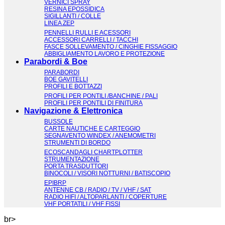
VERNICI SPRAY
RESINA EPOSSIDICA
SIGILLANTI / COLLE
LINEA ZEP
PENNELLI RULLI E ACESSORI
ACCESSORI CARRELLI / TACCHI
FASCE SOLLEVAMENTO / CINGHIE FISSAGGIO
ABBIGLIAMENTO LAVORO E PROTEZIONE
Parabordi & Boe
PARABORDI
BOE GAVITELLI
PROFILI E BOTTAZZI
PROFILI PER PONTILI /BANCHINE / PALI
PROFILI PER PONTILI DI FINITURA
Navigazione & Elettronica
BUSSOLE
CARTE NAUTICHE E CARTEGGIO
SEGNAVENTO WINDEX / ANEMOMETRI
STRUMENTI DI BORDO
ECOSCANDAGLI CHARTPLOTTER
STRUMENTAZIONE
PORTA TRASDUTTORI
BINOCOLI / VISORI NOTTURNI / BATISCOPIO
EPIBRP
ANTENNE CB / RADIO / TV / VHF / SAT
RADIO HIFI / ALTOPARLANTI / COPERTURE
VHF PORTATILI / VHF FISSI
br>