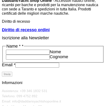
DaddarioYacht Shop Online
- Accessori nautici online,
ricambi per barche e prodotti per la manutenzione nautica
con sede a Taranto e spedizioni in tutta Italia. Prodotti
certificati delle migliori marche nautiche.
Diritto di recesso
Diritto di recesso ordini
Iscrizione alla Newsletter
Email
Name *
*
Name
Nome
*
Cognome
Email
*
Invia
Informazioni
Assistenza: +39 346 1832 531
Telefono: 099 4752 892
Email: info@daddarioyachtshoponline.it