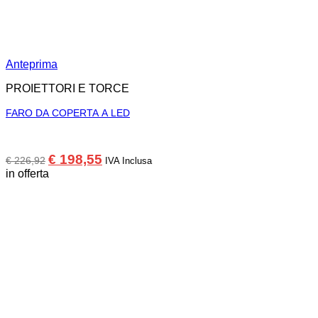
Anteprima
PROIETTORI E TORCE
FARO DA COPERTA A LED
Il
Il
€
198,55
€
226,92
IVA Inclusa
prezzo
prezzo
in offerta
originale
attuale
era:
è:
€ 226,92.
€ 198,55.