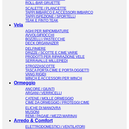
ROLL-BAR GRUETTE
SCALETTE / PLANCETTE
TAPPI IMBARCO E ACCESSORI IMBARCO
TAPPI ISPEZIONE / SPORTELLI
TEAK E FINTO TEAK
Vela
AGHI PER IMPIOMBATURE
AVVOLGIFIOCCHI
BOZZELLI / PASTECCHE
DECK ORGANAIZER
DELFINIERE
DRIZZE / SCOTTE E CIME VARIE
PRODOTTI PER RIPARAZIONE VELE
SERRAVALLE MILLEPIEDI
STROZZASCOTTE
TASCA PORTA CIME E PORTA OGGETTI
VANG RIGIDI
WINCH E ACCESSORI PER WINCH
Ormeggio
ANCORE / GIUNTI
ARGANI / VERRICELLI
CATENE / MOLLE ORMEGGIO
CIME DA ORMEGGIO / PROTEGGI CIME
ELICHE DI MANOVRA
MUSONI
REMI / PAGAIE / MEZZI MARINAI
Arredo & Comfort
ELETTRODOMESTICI / VENTILATORI