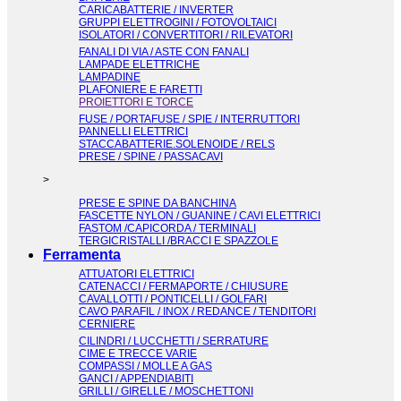
CARICABATTERIE / INVERTER
GRUPPI ELETTROGINI / FOTOVOLTAICI
ISOLATORI / CONVERTITORI / RILEVATORI
FANALI DI VIA / ASTE CON FANALI
LAMPADE ELETTRICHE
LAMPADINE
PLAFONIERE E FARETTI
PROIETTORI E TORCE
FUSE / PORTAFUSE / SPIE / INTERRUTTORI
PANNELLI ELETTRICI
STACCABATTERIE.SOLENOIDE / RELS
PRESE / SPINE / PASSACAVI
>
PRESE E SPINE DA BANCHINA
FASCETTE NYLON / GUANINE / CAVI ELETTRICI
FASTOM /CAPICORDA / TERMINALI
TERGICRISTALLI /BRACCI E SPAZZOLE
Ferramenta
ATTUATORI ELETTRICI
CATENACCI / FERMAPORTE / CHIUSURE
CAVALLOTTI / PONTICELLI / GOLFARI
CAVO PARAFIL / INOX / REDANCE / TENDITORI
CERNIERE
CILINDRI / LUCCHETTI / SERRATURE
CIME E TRECCE VARIE
COMPASSI / MOLLE A GAS
GANCI / APPENDIABITI
GRILLI / GIRELLE / MOSCHETTONI