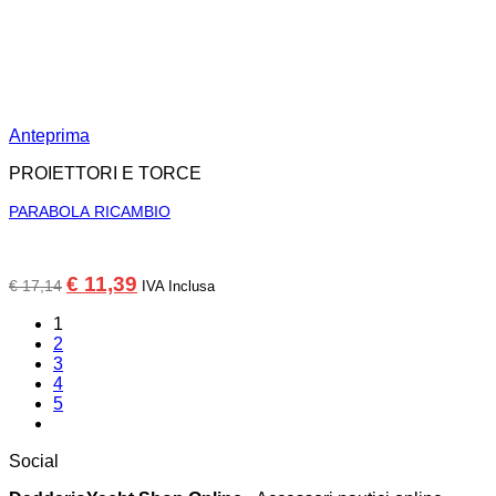
Anteprima
PROIETTORI E TORCE
PARABOLA RICAMBIO
Il
Il
€
11,39
€
17,14
IVA Inclusa
prezzo
prezzo
originale
attuale
1
era:
è:
2
€ 17,14.
€ 11,39.
3
4
5
Social