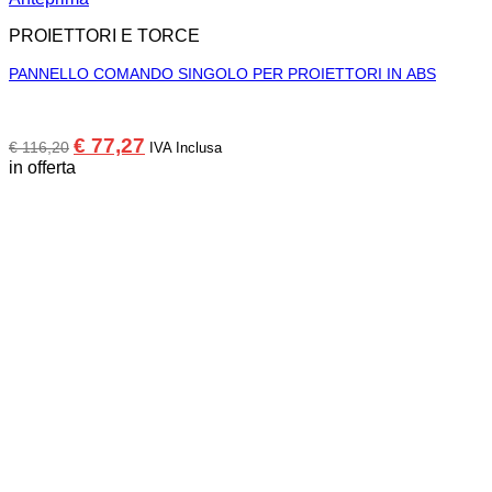
PROIETTORI E TORCE
PANNELLO COMANDO SINGOLO PER PROIETTORI IN ABS
Il
Il
€
77,27
€
116,20
IVA Inclusa
prezzo
prezzo
in offerta
originale
attuale
era:
è:
€ 116,20.
€ 77,27.