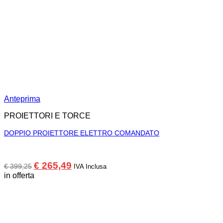
Anteprima
PROIETTORI E TORCE
DOPPIO PROIETTORE ELETTRO COMANDATO
Il
Il
€
265,49
€
399,25
IVA Inclusa
prezzo
prezzo
in offerta
originale
attuale
era:
è:
€ 399,25.
€ 265,49.