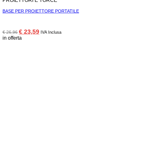
PROIETTORI E TORCE
BASE PER PROIETTORE PORTATILE
Il
Il
€
23,59
€
26,96
IVA Inclusa
prezzo
prezzo
in offerta
originale
attuale
era:
è:
€ 26,96.
€ 23,59.