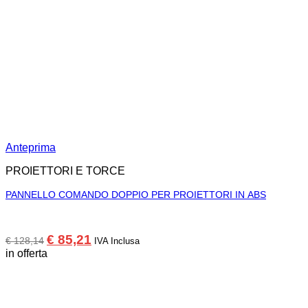
Anteprima
PROIETTORI E TORCE
PANNELLO COMANDO DOPPIO PER PROIETTORI IN ABS
Il
Il
€
85,21
€
128,14
IVA Inclusa
prezzo
prezzo
in offerta
originale
attuale
era:
è:
€ 128,14.
€ 85,21.