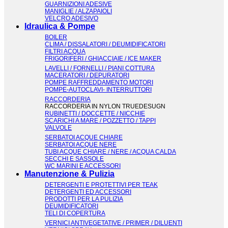
GUARNIZIONI ADESIVE
MANIGLIE / ALZAPAIOLI
VELCRO ADESIVO
Idraulica & Pompe
BOILER
CLIMA / DISSALATORI / DEUMIDIFICATORI
FILTRI ACQUA
FRIGORIFERI / GHIACCIAIE / ICE MAKER
LAVELLI / FORNELLI / PIANI COTTURA
MACERATORI / DEPURATORI
POMPE RAFFREDDAMENTO MOTORI
POMPE-AUTOCLAVI- INTERRUTTORI
RACCORDERIA
RACCORDERIA IN NYLON TRUEDESUGN
RUBINETTI / DOCCETTE / NICCHIE
SCARICHI A MARE / POZZETTO / TAPPI
VALVOLE
SERBATOI ACQUE CHIARE
SERBATOI ACQUE NERE
TUBI ACQUE CHIARE / NERE / ACQUA CALDA
SECCHI E SASSOLE
WC MARINI E ACCESSORI
Manutenzione & Pulizia
DETERGENTI E PROTETTIVI PER TEAK
DETERGENTI ED ACCESSORI
PRODOTTI PER LA PULIZIA
DEUMIDIFICATORI
TELI DI COPERTURA
VERNICI ANTIVEGETATIVE / PRIMER / DILUENTI