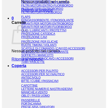
Nessun prodotto nel carrello.
FILTRI CARBURANTE IN PLASTICA
FILTRI MOTORI ENTRO-FUORIBORDO
FILTRI MOTORI ENTROBORDO
Ritorna al negozio
FILTRI MOTORI FUORIBORDO
FLAPS
0
FONOASSORBENTE / FONOISOLANTE
Carrello
GIRANTI PER MOTORI ENTROBORDO
GIRANTI PER MOTORI FUORIBORDO
OLIO / LUBRICANTI / PROTETTIVI
PROTEZIONE CATODICA
PROTEZIONE CAVI
PROTEZIONE PER ELICHE
RUOTE TIMONI / VOLANTI
SCATOLE DI COMANDO / CAVI ED ACCESSORI
Nessun prodotto nel carrello.
SENSORI ACQUA E CARBURANTE
SOFFIETTI / MANICOTTI
TIMONERIA MONOCAVO / ACCESSORI
Ritorna al negozio
TUBI / FASCETTE
Coperta
ACCESSORI PER PULPITO
ACCESSORI PER SCI NAUTICO
ANTISCIVOLO
BITTE / CUBIE / PASSACAVI
CAPOTTINE
LETTERE NUMERI E NASTRI ADESIVI
MANICHE A VENTO
OBLO' / PASSI UOMO
PASSERELLE
PORTACANNA
PRESE ARIA / AREATORI