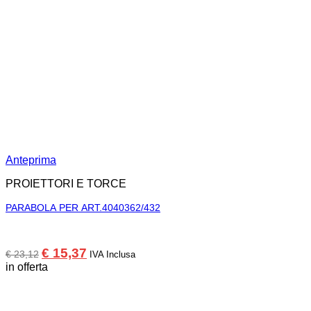
Anteprima
PROIETTORI E TORCE
PARABOLA PER ART.4040362/432
Il
Il
€
15,37
€
23,12
IVA Inclusa
prezzo
prezzo
in offerta
originale
attuale
era:
è:
€ 23,12.
€ 15,37.