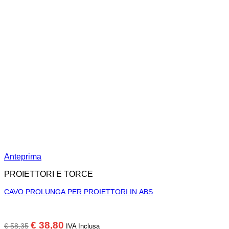
Anteprima
PROIETTORI E TORCE
CAVO PROLUNGA PER PROIETTORI IN ABS
Il
Il
€
38,80
€
58,35
IVA Inclusa