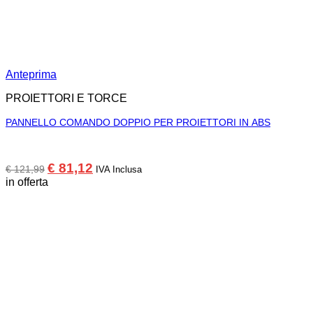
Anteprima
PROIETTORI E TORCE
PANNELLO COMANDO DOPPIO PER PROIETTORI IN ABS
Il
Il
€
81,12
€
121,99
IVA Inclusa
prezzo
prezzo
in offerta
originale
attuale
era:
è:
€ 121,99.
€ 81,12.