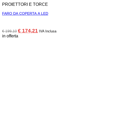
PROIETTORI E TORCE
FARO DA COPERTA A LED
Il
Il
€
174,21
€
199,10
IVA Inclusa
prezzo
prezzo
in offerta
originale
attuale
era:
è:
€ 199,10.
€ 174,21.