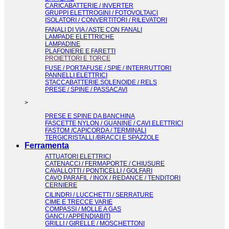
CARICABATTERIE / INVERTER
GRUPPI ELETTROGINI / FOTOVOLTAICI
ISOLATORI / CONVERTITORI / RILEVATORI
FANALI DI VIA / ASTE CON FANALI
LAMPADE ELETTRICHE
LAMPADINE
PLAFONIERE E FARETTI
PROIETTORI E TORCE
FUSE / PORTAFUSE / SPIE / INTERRUTTORI
PANNELLI ELETTRICI
STACCABATTERIE.SOLENOIDE / RELS
PRESE / SPINE / PASSACAVI
>
PRESE E SPINE DA BANCHINA
FASCETTE NYLON / GUANINE / CAVI ELETTRICI
FASTOM /CAPICORDA / TERMINALI
TERGICRISTALLI /BRACCI E SPAZZOLE
Ferramenta
ATTUATORI ELETTRICI
CATENACCI / FERMAPORTE / CHIUSURE
CAVALLOTTI / PONTICELLI / GOLFARI
CAVO PARAFIL / INOX / REDANCE / TENDITORI
CERNIERE
CILINDRI / LUCCHETTI / SERRATURE
CIME E TRECCE VARIE
COMPASSI / MOLLE A GAS
GANCI / APPENDIABITI
GRILLI / GIRELLE / MOSCHETTONI