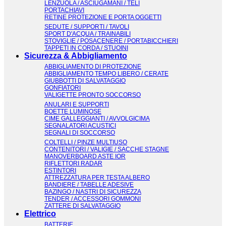
LENZUOLA / ASCIUGAMANI / TELI
PORTACHIAVI
RETINE PROTEZIONE E PORTA OGGETTI
SEDUTE / SUPPORTI / TAVOLI
SPORT D'ACQUA / TRAINABILI
STOVIGLIE / POSACENERE / PORTABICCHIERI
TAPPETI IN CORDA / STUOINI
Sicurezza & Abbigliamento
ABBIGLIAMENTO DI PROTEZIONE
ABBIGLIAMENTO TEMPO LIBERO / CERATE
GIUBBOTTI DI SALVATAGGIO
GONFIATORI
VALIGETTE PRONTO SOCCORSO
ANULARI E SUPPORTI
BOETTE LUMINOSE
CIME GALLEGGIANTI / AVVOLGICIMA
SEGNALATORI ACUSTICI
SEGNALI DI SOCCORSO
COLTELLI / PINZE MULTIUSO
CONTENITORI / VALIGIE / SACCHE STAGNE
MANOVERBOARD ASTE IOR
RIFLETTORI RADAR
ESTINTORI
ATTREZZATURA PER TESTA ALBERO
BANDIERE / TABELLE ADESIVE
BAZINGO / NASTRI DI SICUREZZA
TENDER / ACCESSORI GOMMONI
ZATTERE DI SALVATAGGIO
Elettrico
BATTERIE