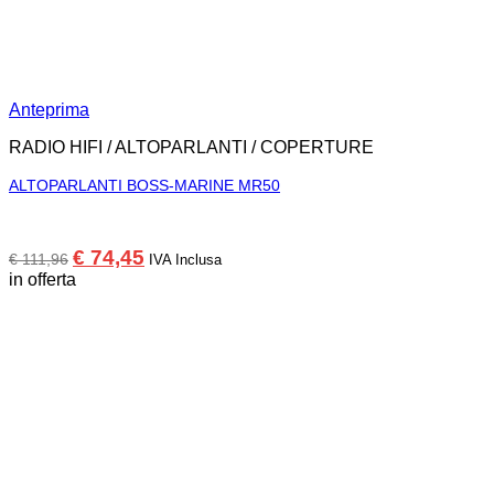
Anteprima
RADIO HIFI / ALTOPARLANTI / COPERTURE
ALTOPARLANTI BOSS-MARINE MR50
Il
Il
€
74,45
€
111,96
IVA Inclusa
prezzo
prezzo
in offerta
originale
attuale
era:
è:
€ 111,96.
€ 74,45.