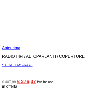
Anteprima
RADIO HIFI / ALTOPARLANTI / COPERTURE
STEREO MS-RA70
Il
Il
€
376,37
€
407,99
IVA Inclusa
prezzo
prezzo
in offerta
originale
attuale
era:
è:
€ 407,99.
€ 376,37.