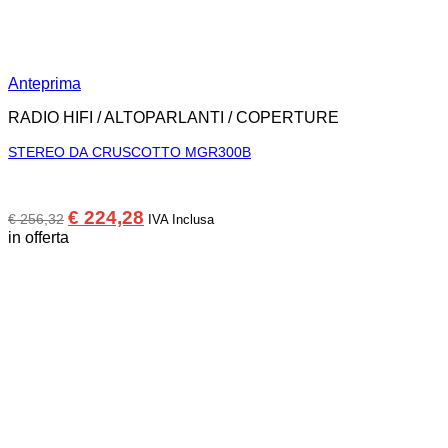
Anteprima
RADIO HIFI / ALTOPARLANTI / COPERTURE
STEREO DA CRUSCOTTO MGR300B
Il
Il
€
224,28
€
256,32
IVA Inclusa
prezzo
prezzo
in offerta
originale
attuale
era:
è:
€ 256,32.
€ 224,28.