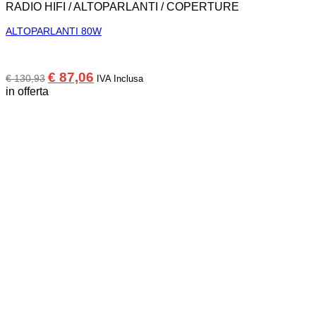
RADIO HIFI / ALTOPARLANTI / COPERTURE
ALTOPARLANTI 80W
Il
Il
€
87,06
€
130,93
IVA Inclusa
prezzo
prezzo
in offerta
originale
attuale
era:
è:
€ 130,93.
€ 87,06.