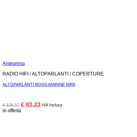
Anteprima
RADIO HIFI / ALTOPARLANTI / COPERTURE
ALTOPARLANTI BOSS-MARINE MR6
Il
Il
€
83,23
€
125,17
IVA Inclusa
prezzo
prezzo
in offerta
originale
attuale
era:
è:
€ 125,17.
€ 83,23.