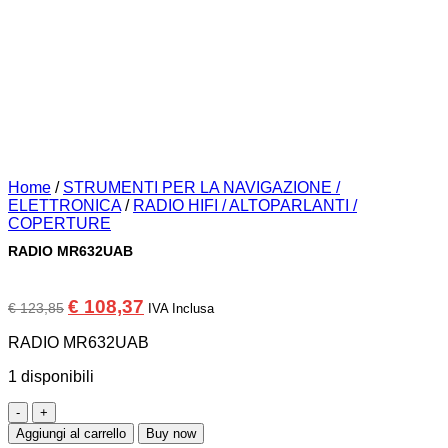
Home
/
STRUMENTI PER LA NAVIGAZIONE /
ELETTRONICA
/
RADIO HIFI / ALTOPARLANTI /
COPERTURE
RADIO MR632UAB
Il
Il
€
108,37
€
123,85
IVA Inclusa
prezzo
prezzo
originale
attuale
RADIO MR632UAB
era:
è:
€ 123,85.
€ 108,37.
1 disponibili
RADIO
MR632UAB
Aggiungi al carrello
Buy now
quantità