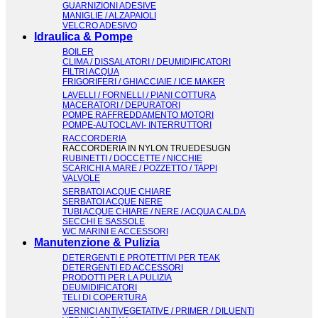
GUARNIZIONI ADESIVE
MANIGLIE / ALZAPAIOLI
VELCRO ADESIVO
Idraulica & Pompe
BOILER
CLIMA / DISSALATORI / DEUMIDIFICATORI
FILTRI ACQUA
FRIGORIFERI / GHIACCIAIE / ICE MAKER
LAVELLI / FORNELLI / PIANI COTTURA
MACERATORI / DEPURATORI
POMPE RAFFREDDAMENTO MOTORI
POMPE-AUTOCLAVI- INTERRUTTORI
RACCORDERIA
RACCORDERIA IN NYLON TRUEDESUGN
RUBINETTI / DOCCETTE / NICCHIE
SCARICHI A MARE / POZZETTO / TAPPI
VALVOLE
SERBATOI ACQUE CHIARE
SERBATOI ACQUE NERE
TUBI ACQUE CHIARE / NERE / ACQUA CALDA
SECCHI E SASSOLE
WC MARINI E ACCESSORI
Manutenzione & Pulizia
DETERGENTI E PROTETTIVI PER TEAK
DETERGENTI ED ACCESSORI
PRODOTTI PER LA PULIZIA
DEUMIDIFICATORI
TELI DI COPERTURA
VERNICI ANTIVEGETATIVE / PRIMER / DILUENTI