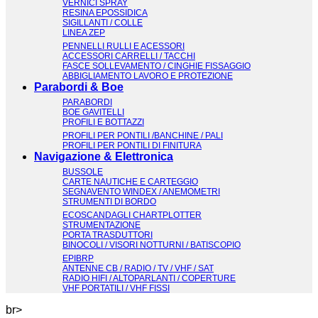
VERNICI SPRAY
RESINA EPOSSIDICA
SIGILLANTI / COLLE
LINEA ZEP
PENNELLI RULLI E ACESSORI
ACCESSORI CARRELLI / TACCHI
FASCE SOLLEVAMENTO / CINGHIE FISSAGGIO
ABBIGLIAMENTO LAVORO E PROTEZIONE
Parabordi & Boe
PARABORDI
BOE GAVITELLI
PROFILI E BOTTAZZI
PROFILI PER PONTILI /BANCHINE / PALI
PROFILI PER PONTILI DI FINITURA
Navigazione & Elettronica
BUSSOLE
CARTE NAUTICHE E CARTEGGIO
SEGNAVENTO WINDEX / ANEMOMETRI
STRUMENTI DI BORDO
ECOSCANDAGLI CHARTPLOTTER
STRUMENTAZIONE
PORTA TRASDUTTORI
BINOCOLI / VISORI NOTTURNI / BATISCOPIO
EPIBRP
ANTENNE CB / RADIO / TV / VHF / SAT
RADIO HIFI / ALTOPARLANTI / COPERTURE
VHF PORTATILI / VHF FISSI
br>