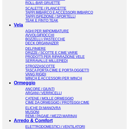
ROLL-BAR GRUETTE
SCALETTE / PLANCETTE
TAPPI IMBARCO E ACCESSORI IMBARCO
TAPPI ISPEZIONE / SPORTELLI
TEAK E FINTO TEAK
Vela
AGHI PER IMPIOMBATURE
AVVOLGIFIOCCHI
BOZZELLI / PASTECCHE
DECK ORGANAIZER
DELFINIERE
DRIZZE / SCOTTE E CIME VARIE
PRODOTTI PER RIPARAZIONE VELE
SERRAVALLE MILLEPIEDI
STROZZASCOTTE
TASCA PORTA CIME E PORTA OGGETTI
VANG RIGIDI
WINCH E ACCESSORI PER WINCH
Ormeggio
ANCORE / GIUNTI
ARGANI / VERRICELLI
CATENE / MOLLE ORMEGGIO
CIME DA ORMEGGIO / PROTEGGI CIME
ELICHE DI MANOVRA
MUSONI
REMI / PAGAIE / MEZZI MARINAI
Arredo & Comfort
ELETTRODOMESTICI / VENTILATORI