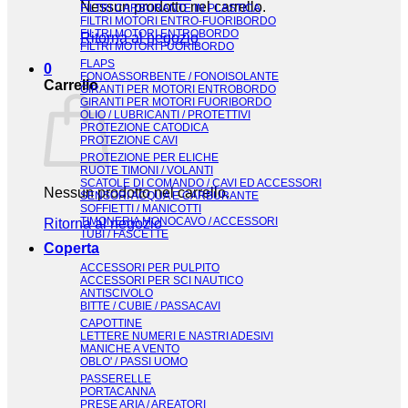
Nessun prodotto nel carrello.
FILTRI CARBURANTE IN PLASTICA
FILTRI MOTORI ENTRO-FUORIBORDO
FILTRI MOTORI ENTROBORDO
Ritorna al negozio
FILTRI MOTORI FUORIBORDO
FLAPS
0
FONOASSORBENTE / FONOISOLANTE
Carrello
GIRANTI PER MOTORI ENTROBORDO
GIRANTI PER MOTORI FUORIBORDO
OLIO / LUBRICANTI / PROTETTIVI
PROTEZIONE CATODICA
PROTEZIONE CAVI
PROTEZIONE PER ELICHE
RUOTE TIMONI / VOLANTI
SCATOLE DI COMANDO / CAVI ED ACCESSORI
Nessun prodotto nel carrello.
SENSORI ACQUA E CARBURANTE
SOFFIETTI / MANICOTTI
TIMONERIA MONOCAVO / ACCESSORI
Ritorna al negozio
TUBI / FASCETTE
Coperta
ACCESSORI PER PULPITO
ACCESSORI PER SCI NAUTICO
ANTISCIVOLO
BITTE / CUBIE / PASSACAVI
CAPOTTINE
LETTERE NUMERI E NASTRI ADESIVI
MANICHE A VENTO
OBLO' / PASSI UOMO
PASSERELLE
PORTACANNA
PRESE ARIA / AREATORI