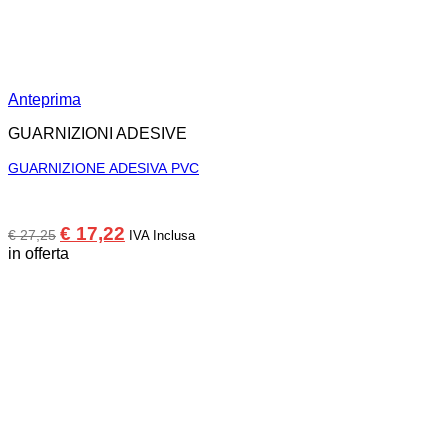
Anteprima
GUARNIZIONI ADESIVE
GUARNIZIONE ADESIVA PVC
Il
Il
€
17,22
€
27,25
IVA Inclusa
prezzo
prezzo
in offerta
originale
attuale
era:
è:
€ 27,25.
€ 17,22.