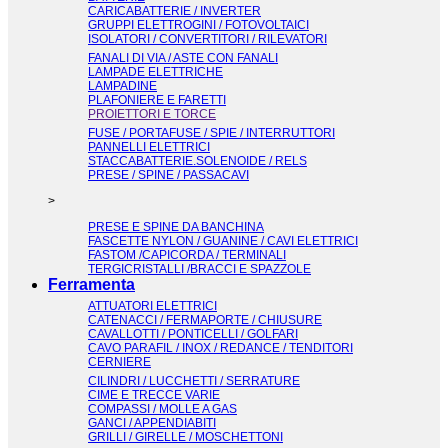
CARICABATTERIE / INVERTER
GRUPPI ELETTROGINI / FOTOVOLTAICI
ISOLATORI / CONVERTITORI / RILEVATORI
FANALI DI VIA / ASTE CON FANALI
LAMPADE ELETTRICHE
LAMPADINE
PLAFONIERE E FARETTI
PROIETTORI E TORCE
FUSE / PORTAFUSE / SPIE / INTERRUTTORI
PANNELLI ELETTRICI
STACCABATTERIE.SOLENOIDE / RELS
PRESE / SPINE / PASSACAVI
>
PRESE E SPINE DA BANCHINA
FASCETTE NYLON / GUANINE / CAVI ELETTRICI
FASTOM /CAPICORDA / TERMINALI
TERGICRISTALLI /BRACCI E SPAZZOLE
Ferramenta
ATTUATORI ELETTRICI
CATENACCI / FERMAPORTE / CHIUSURE
CAVALLOTTI / PONTICELLI / GOLFARI
CAVO PARAFIL / INOX / REDANCE / TENDITORI
CERNIERE
CILINDRI / LUCCHETTI / SERRATURE
CIME E TRECCE VARIE
COMPASSI / MOLLE A GAS
GANCI / APPENDIABITI
GRILLI / GIRELLE / MOSCHETTONI