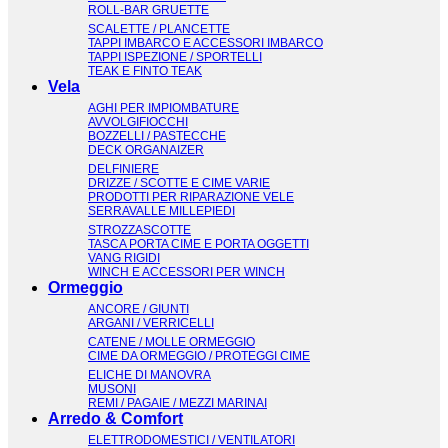
ROLL-BAR GRUETTE
SCALETTE / PLANCETTE
TAPPI IMBARCO E ACCESSORI IMBARCO
TAPPI ISPEZIONE / SPORTELLI
TEAK E FINTO TEAK
Vela
AGHI PER IMPIOMBATURE
AVVOLGIFIOCCHI
BOZZELLI / PASTECCHE
DECK ORGANAIZER
DELFINIERE
DRIZZE / SCOTTE E CIME VARIE
PRODOTTI PER RIPARAZIONE VELE
SERRAVALLE MILLEPIEDI
STROZZASCOTTE
TASCA PORTA CIME E PORTA OGGETTI
VANG RIGIDI
WINCH E ACCESSORI PER WINCH
Ormeggio
ANCORE / GIUNTI
ARGANI / VERRICELLI
CATENE / MOLLE ORMEGGIO
CIME DA ORMEGGIO / PROTEGGI CIME
ELICHE DI MANOVRA
MUSONI
REMI / PAGAIE / MEZZI MARINAI
Arredo & Comfort
ELETTRODOMESTICI / VENTILATORI