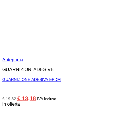
Anteprima
GUARNIZIONI ADESIVE
GUARNIZIONE ADESIVA EPDM
Il
Il
€
13,18
€
19,82
IVA Inclusa
prezzo
prezzo
in offerta
originale
attuale
era:
è:
€ 19,82.
€ 13,18.