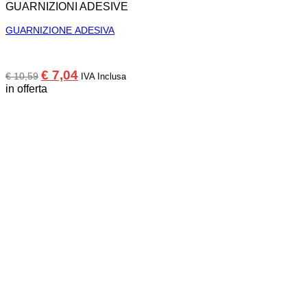
GUARNIZIONI ADESIVE
GUARNIZIONE ADESIVA
Il
Il
€
7,04
€
10,59
IVA Inclusa
prezzo
prezzo
in offerta
originale
attuale
era:
è:
€ 10,59.
€ 7,04.