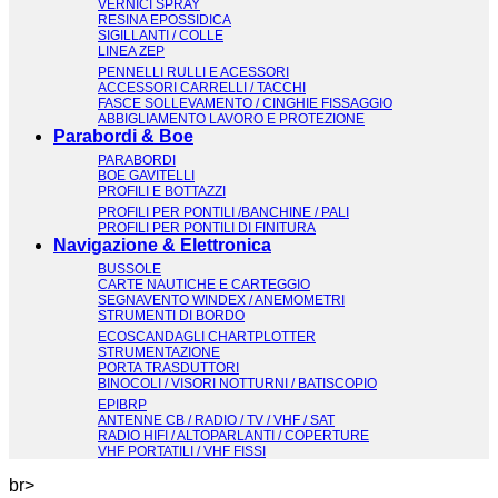
VERNICI SPRAY
RESINA EPOSSIDICA
SIGILLANTI / COLLE
LINEA ZEP
PENNELLI RULLI E ACESSORI
ACCESSORI CARRELLI / TACCHI
FASCE SOLLEVAMENTO / CINGHIE FISSAGGIO
ABBIGLIAMENTO LAVORO E PROTEZIONE
Parabordi & Boe
PARABORDI
BOE GAVITELLI
PROFILI E BOTTAZZI
PROFILI PER PONTILI /BANCHINE / PALI
PROFILI PER PONTILI DI FINITURA
Navigazione & Elettronica
BUSSOLE
CARTE NAUTICHE E CARTEGGIO
SEGNAVENTO WINDEX / ANEMOMETRI
STRUMENTI DI BORDO
ECOSCANDAGLI CHARTPLOTTER
STRUMENTAZIONE
PORTA TRASDUTTORI
BINOCOLI / VISORI NOTTURNI / BATISCOPIO
EPIBRP
ANTENNE CB / RADIO / TV / VHF / SAT
RADIO HIFI / ALTOPARLANTI / COPERTURE
VHF PORTATILI / VHF FISSI
br>