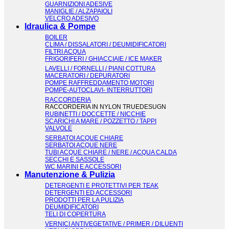
GUARNIZIONI ADESIVE
MANIGLIE / ALZAPAIOLI
VELCRO ADESIVO
Idraulica & Pompe
BOILER
CLIMA / DISSALATORI / DEUMIDIFICATORI
FILTRI ACQUA
FRIGORIFERI / GHIACCIAIE / ICE MAKER
LAVELLI / FORNELLI / PIANI COTTURA
MACERATORI / DEPURATORI
POMPE RAFFREDDAMENTO MOTORI
POMPE-AUTOCLAVI- INTERRUTTORI
RACCORDERIA
RACCORDERIA IN NYLON TRUEDESUGN
RUBINETTI / DOCCETTE / NICCHIE
SCARICHI A MARE / POZZETTO / TAPPI
VALVOLE
SERBATOI ACQUE CHIARE
SERBATOI ACQUE NERE
TUBI ACQUE CHIARE / NERE / ACQUA CALDA
SECCHI E SASSOLE
WC MARINI E ACCESSORI
Manutenzione & Pulizia
DETERGENTI E PROTETTIVI PER TEAK
DETERGENTI ED ACCESSORI
PRODOTTI PER LA PULIZIA
DEUMIDIFICATORI
TELI DI COPERTURA
VERNICI ANTIVEGETATIVE / PRIMER / DILUENTI