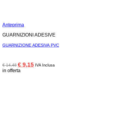
Anteprima
GUARNIZIONI ADESIVE
GUARNIZIONE ADESIVA PVC
Il
Il
€
9,15
€
14,48
IVA Inclusa
prezzo
prezzo
in offerta
originale
attuale
era:
è:
€ 14,48.
€ 9,15.