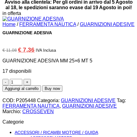
Avviso alla clientela: Per gli ordini in arrivo dal 5 Agosto
al 18, le spedizioni saranno evase dal 19 Agosto in poi!
in offerta
Home
/
FERRAMENTA NAUTICA
/
GUARNIZIONI ADESIVE
GUARNIZIONE ADESIVA
Il
Il
€
7,36
€
11,08
IVA Inclusa
prezzo
prezzo
originale
attuale
GUARNIZIONE ADESIVA MM 25×6 MT 5
era:
è:
€ 11,08.
€ 7,36.
17 disponibili
GUARNIZIONE
ADESIVA
Aggiungi al carrello
Buy now
quantità
COD:
P205448
Categoria:
GUARNIZIONI ADESIVE
Tag:
FERRAMENTA NAUTICA
,
GUARNIZIONI ADESIVE
Marchio:
CROSSEVEN
Categorie
ACCESSORI / RICAMBI MOTORE / GUIDA