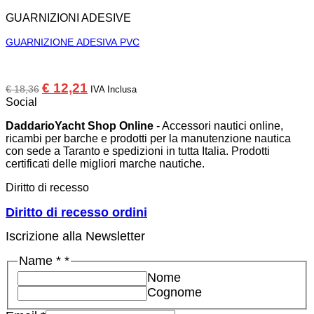
GUARNIZIONI ADESIVE
GUARNIZIONE ADESIVA PVC
Il
Il
€
12,21
€
18,36
IVA Inclusa
prezzo
prezzo
Social
originale
attuale
era:
è:
DaddarioYacht Shop Online
- Accessori nautici online,
€ 18,36.
€ 12,21.
ricambi per barche e prodotti per la manutenzione nautica
con sede a Taranto e spedizioni in tutta Italia. Prodotti
certificati delle migliori marche nautiche.
Diritto di recesso
Diritto di recesso ordini
Iscrizione alla Newsletter
Name
Name *
*
Email
Nome
*
Cognome