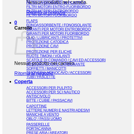
Nessun prodotto nel carrello.
FILTRI CARBURANTE IN PLASTICA
FILTRI MOTORI ENTRO-FUORIBORDO
FILTRI MOTORI ENTROBORDO
Ritorna al negozio
FILTRI MOTORI FUORIBORDO
FLAPS
0
FONOASSORBENTE / FONOISOLANTE
Carrello
GIRANTI PER MOTORI ENTROBORDO
GIRANTI PER MOTORI FUORIBORDO
OLIO / LUBRICANTI / PROTETTIVI
PROTEZIONE CATODICA
PROTEZIONE CAVI
PROTEZIONE PER ELICHE
RUOTE TIMONI / VOLANTI
SCATOLE DI COMANDO / CAVI ED ACCESSORI
Nessun prodotto nel carrello.
SENSORI ACQUA E CARBURANTE
SOFFIETTI / MANICOTTI
TIMONERIA MONOCAVO / ACCESSORI
Ritorna al negozio
TUBI / FASCETTE
Coperta
ACCESSORI PER PULPITO
ACCESSORI PER SCI NAUTICO
ANTISCIVOLO
BITTE / CUBIE / PASSACAVI
CAPOTTINE
LETTERE NUMERI E NASTRI ADESIVI
MANICHE A VENTO
OBLO' / PASSI UOMO
PASSERELLE
PORTACANNA
PRESE ARIA / AREATORI