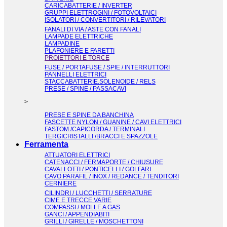
CARICABATTERIE / INVERTER
GRUPPI ELETTROGINI / FOTOVOLTAICI
ISOLATORI / CONVERTITORI / RILEVATORI
FANALI DI VIA / ASTE CON FANALI
LAMPADE ELETTRICHE
LAMPADINE
PLAFONIERE E FARETTI
PROIETTORI E TORCE
FUSE / PORTAFUSE / SPIE / INTERRUTTORI
PANNELLI ELETTRICI
STACCABATTERIE.SOLENOIDE / RELS
PRESE / SPINE / PASSACAVI
>
PRESE E SPINE DA BANCHINA
FASCETTE NYLON / GUANINE / CAVI ELETTRICI
FASTOM /CAPICORDA / TERMINALI
TERGICRISTALLI /BRACCI E SPAZZOLE
Ferramenta
ATTUATORI ELETTRICI
CATENACCI / FERMAPORTE / CHIUSURE
CAVALLOTTI / PONTICELLI / GOLFARI
CAVO PARAFIL / INOX / REDANCE / TENDITORI
CERNIERE
CILINDRI / LUCCHETTI / SERRATURE
CIME E TRECCE VARIE
COMPASSI / MOLLE A GAS
GANCI / APPENDIABITI
GRILLI / GIRELLE / MOSCHETTONI