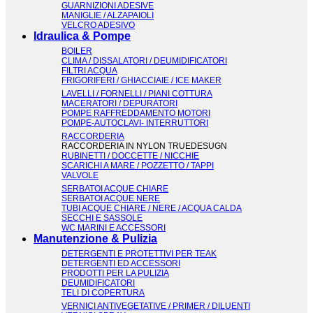
GUARNIZIONI ADESIVE
MANIGLIE / ALZAPAIOLI
VELCRO ADESIVO
Idraulica & Pompe
BOILER
CLIMA / DISSALATORI / DEUMIDIFICATORI
FILTRI ACQUA
FRIGORIFERI / GHIACCIAIE / ICE MAKER
LAVELLI / FORNELLI / PIANI COTTURA
MACERATORI / DEPURATORI
POMPE RAFFREDDAMENTO MOTORI
POMPE-AUTOCLAVI- INTERRUTTORI
RACCORDERIA
RACCORDERIA IN NYLON TRUEDESUGN
RUBINETTI / DOCCETTE / NICCHIE
SCARICHI A MARE / POZZETTO / TAPPI
VALVOLE
SERBATOI ACQUE CHIARE
SERBATOI ACQUE NERE
TUBI ACQUE CHIARE / NERE / ACQUA CALDA
SECCHI E SASSOLE
WC MARINI E ACCESSORI
Manutenzione & Pulizia
DETERGENTI E PROTETTIVI PER TEAK
DETERGENTI ED ACCESSORI
PRODOTTI PER LA PULIZIA
DEUMIDIFICATORI
TELI DI COPERTURA
VERNICI ANTIVEGETATIVE / PRIMER / DILUENTI