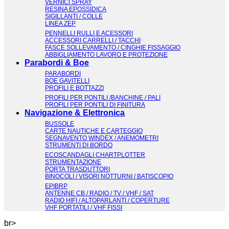
VERNICI SPRAY
RESINA EPOSSIDICA
SIGILLANTI / COLLE
LINEA ZEP
PENNELLI RULLI E ACESSORI
ACCESSORI CARRELLI / TACCHI
FASCE SOLLEVAMENTO / CINGHIE FISSAGGIO
ABBIGLIAMENTO LAVORO E PROTEZIONE
Parabordi & Boe
PARABORDI
BOE GAVITELLI
PROFILI E BOTTAZZI
PROFILI PER PONTILI /BANCHINE / PALI
PROFILI PER PONTILI DI FINITURA
Navigazione & Elettronica
BUSSOLE
CARTE NAUTICHE E CARTEGGIO
SEGNAVENTO WINDEX / ANEMOMETRI
STRUMENTI DI BORDO
ECOSCANDAGLI CHARTPLOTTER
STRUMENTAZIONE
PORTA TRASDUTTORI
BINOCOLI / VISORI NOTTURNI / BATISCOPIO
EPIBRP
ANTENNE CB / RADIO / TV / VHF / SAT
RADIO HIFI / ALTOPARLANTI / COPERTURE
VHF PORTATILI / VHF FISSI
br>