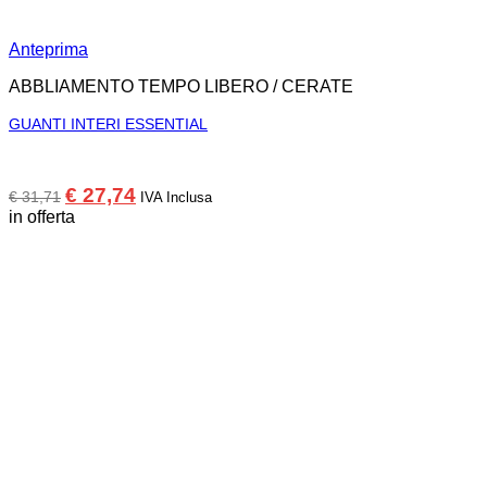
Anteprima
ABBLIAMENTO TEMPO LIBERO / CERATE
GUANTI INTERI ESSENTIAL
Il
Il
€
27,74
€
31,71
IVA Inclusa
prezzo
prezzo
in offerta
originale
attuale
era:
è:
€ 31,71.
€ 27,74.