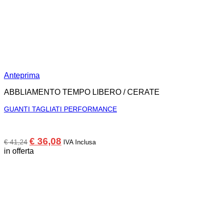
Anteprima
ABBLIAMENTO TEMPO LIBERO / CERATE
GUANTI TAGLIATI PERFORMANCE
Il
Il
€
36,08
€
41,24
IVA Inclusa
prezzo
prezzo
in offerta
originale
attuale
era:
è:
€ 41,24.
€ 36,08.