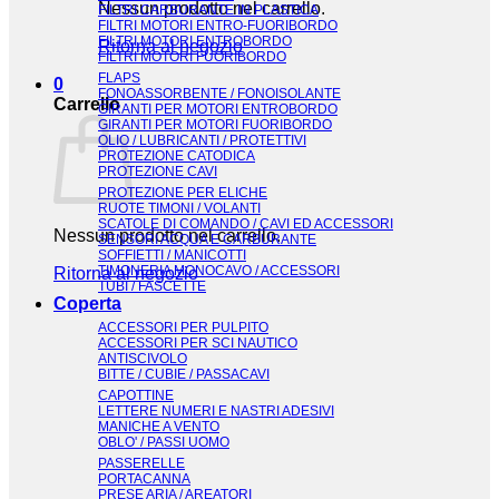
Nessun prodotto nel carrello.
FILTRI CARBURANTE IN PLASTICA
FILTRI MOTORI ENTRO-FUORIBORDO
FILTRI MOTORI ENTROBORDO
Ritorna al negozio
FILTRI MOTORI FUORIBORDO
FLAPS
0
FONOASSORBENTE / FONOISOLANTE
Carrello
GIRANTI PER MOTORI ENTROBORDO
GIRANTI PER MOTORI FUORIBORDO
OLIO / LUBRICANTI / PROTETTIVI
PROTEZIONE CATODICA
PROTEZIONE CAVI
PROTEZIONE PER ELICHE
RUOTE TIMONI / VOLANTI
SCATOLE DI COMANDO / CAVI ED ACCESSORI
Nessun prodotto nel carrello.
SENSORI ACQUA E CARBURANTE
SOFFIETTI / MANICOTTI
TIMONERIA MONOCAVO / ACCESSORI
Ritorna al negozio
TUBI / FASCETTE
Coperta
ACCESSORI PER PULPITO
ACCESSORI PER SCI NAUTICO
ANTISCIVOLO
BITTE / CUBIE / PASSACAVI
CAPOTTINE
LETTERE NUMERI E NASTRI ADESIVI
MANICHE A VENTO
OBLO' / PASSI UOMO
PASSERELLE
PORTACANNA
PRESE ARIA / AREATORI