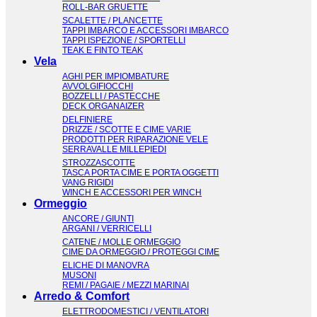
ROLL-BAR GRUETTE
SCALETTE / PLANCETTE
TAPPI IMBARCO E ACCESSORI IMBARCO
TAPPI ISPEZIONE / SPORTELLI
TEAK E FINTO TEAK
Vela
AGHI PER IMPIOMBATURE
AVVOLGIFIOCCHI
BOZZELLI / PASTECCHE
DECK ORGANAIZER
DELFINIERE
DRIZZE / SCOTTE E CIME VARIE
PRODOTTI PER RIPARAZIONE VELE
SERRAVALLE MILLEPIEDI
STROZZASCOTTE
TASCA PORTA CIME E PORTA OGGETTI
VANG RIGIDI
WINCH E ACCESSORI PER WINCH
Ormeggio
ANCORE / GIUNTI
ARGANI / VERRICELLI
CATENE / MOLLE ORMEGGIO
CIME DA ORMEGGIO / PROTEGGI CIME
ELICHE DI MANOVRA
MUSONI
REMI / PAGAIE / MEZZI MARINAI
Arredo & Comfort
ELETTRODOMESTICI / VENTILATORI