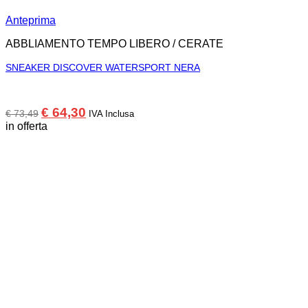
Anteprima
ABBLIAMENTO TEMPO LIBERO / CERATE
SNEAKER DISCOVER WATERSPORT NERA
Il
Il
€
64,30
€
73,49
IVA Inclusa
prezzo
prezzo
in offerta
originale
attuale
era:
è:
€ 73,49.
€ 64,30.