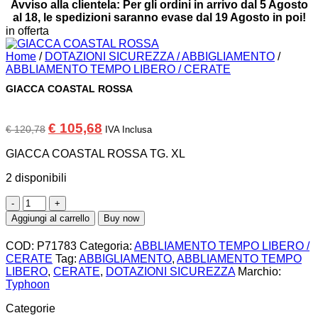
Avviso alla clientela: Per gli ordini in arrivo dal 5 Agosto
al 18, le spedizioni saranno evase dal 19 Agosto in poi!
in offerta
Home
/
DOTAZIONI SICUREZZA / ABBIGLIAMENTO
/
ABBLIAMENTO TEMPO LIBERO / CERATE
GIACCA COASTAL ROSSA
Il
Il
€
105,68
€
120,78
IVA Inclusa
prezzo
prezzo
originale
attuale
GIACCA COASTAL ROSSA TG. XL
era:
è:
€ 120,78.
€ 105,68.
2 disponibili
GIACCA
COASTAL
Aggiungi al carrello
Buy now
ROSSA
quantità
COD:
P71783
Categoria:
ABBLIAMENTO TEMPO LIBERO /
CERATE
Tag:
ABBIGLIAMENTO
,
ABBLIAMENTO TEMPO
LIBERO
,
CERATE
,
DOTAZIONI SICUREZZA
Marchio:
Typhoon
Categorie