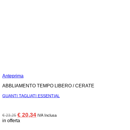
Anteprima
ABBLIAMENTO TEMPO LIBERO / CERATE
GUANTI TAGLIATI ESSENTIAL
Il
Il
€
20,34
€
23,25
IVA Inclusa
prezzo
prezzo
in offerta
originale
attuale
era:
è: