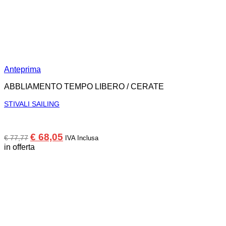
Anteprima
ABBLIAMENTO TEMPO LIBERO / CERATE
STIVALI SAILING
Il
Il
€
68,05
€
77,77
IVA Inclusa
prezzo
prezzo
in offerta
originale
attuale
era:
è:
€ 77,77.
€ 68,05.