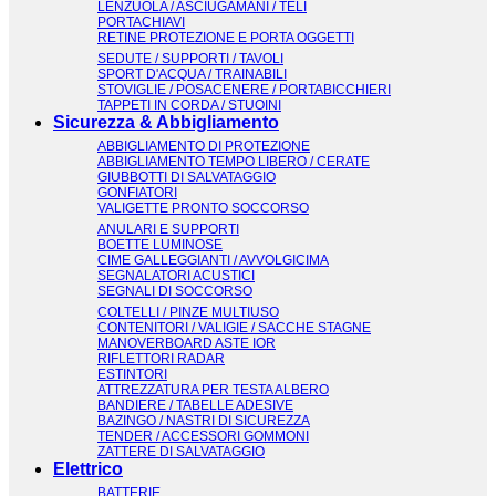
LENZUOLA / ASCIUGAMANI / TELI
PORTACHIAVI
RETINE PROTEZIONE E PORTA OGGETTI
SEDUTE / SUPPORTI / TAVOLI
SPORT D'ACQUA / TRAINABILI
STOVIGLIE / POSACENERE / PORTABICCHIERI
TAPPETI IN CORDA / STUOINI
Sicurezza & Abbigliamento
ABBIGLIAMENTO DI PROTEZIONE
ABBIGLIAMENTO TEMPO LIBERO / CERATE
GIUBBOTTI DI SALVATAGGIO
GONFIATORI
VALIGETTE PRONTO SOCCORSO
ANULARI E SUPPORTI
BOETTE LUMINOSE
CIME GALLEGGIANTI / AVVOLGICIMA
SEGNALATORI ACUSTICI
SEGNALI DI SOCCORSO
COLTELLI / PINZE MULTIUSO
CONTENITORI / VALIGIE / SACCHE STAGNE
MANOVERBOARD ASTE IOR
RIFLETTORI RADAR
ESTINTORI
ATTREZZATURA PER TESTA ALBERO
BANDIERE / TABELLE ADESIVE
BAZINGO / NASTRI DI SICUREZZA
TENDER / ACCESSORI GOMMONI
ZATTERE DI SALVATAGGIO
Elettrico
BATTERIE