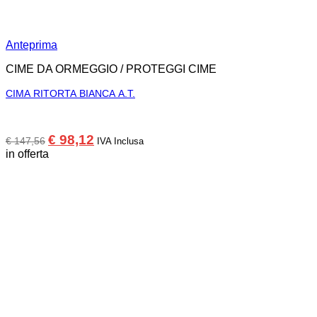
Anteprima
CIME DA ORMEGGIO / PROTEGGI CIME
CIMA RITORTA BIANCA A.T.
Il
Il
€
98,12
€
147,56
IVA Inclusa
prezzo
prezzo
in offerta
originale
attuale
era:
è:
€ 147,56.
€ 98,12.