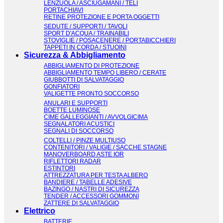
LENZUOLA / ASCIUGAMANI / TELI
PORTACHIAVI
RETINE PROTEZIONE E PORTA OGGETTI
SEDUTE / SUPPORTI / TAVOLI
SPORT D'ACQUA / TRAINABILI
STOVIGLIE / POSACENERE / PORTABICCHIERI
TAPPETI IN CORDA / STUOINI
Sicurezza & Abbigliamento
ABBIGLIAMENTO DI PROTEZIONE
ABBIGLIAMENTO TEMPO LIBERO / CERATE
GIUBBOTTI DI SALVATAGGIO
GONFIATORI
VALIGETTE PRONTO SOCCORSO
ANULARI E SUPPORTI
BOETTE LUMINOSE
CIME GALLEGGIANTI / AVVOLGICIMA
SEGNALATORI ACUSTICI
SEGNALI DI SOCCORSO
COLTELLI / PINZE MULTIUSO
CONTENITORI / VALIGIE / SACCHE STAGNE
MANOVERBOARD ASTE IOR
RIFLETTORI RADAR
ESTINTORI
ATTREZZATURA PER TESTA ALBERO
BANDIERE / TABELLE ADESIVE
BAZINGO / NASTRI DI SICUREZZA
TENDER / ACCESSORI GOMMONI
ZATTERE DI SALVATAGGIO
Elettrico
BATTERIE