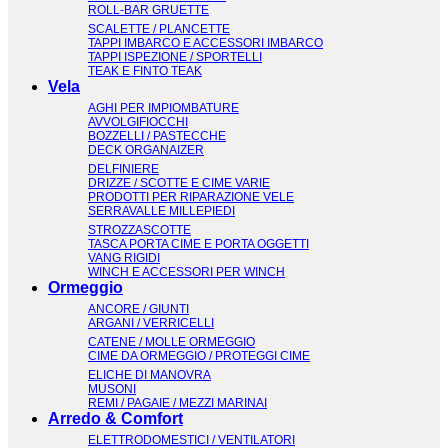
ROLL-BAR GRUETTE
SCALETTE / PLANCETTE
TAPPI IMBARCO E ACCESSORI IMBARCO
TAPPI ISPEZIONE / SPORTELLI
TEAK E FINTO TEAK
Vela
AGHI PER IMPIOMBATURE
AVVOLGIFIOCCHI
BOZZELLI / PASTECCHE
DECK ORGANAIZER
DELFINIERE
DRIZZE / SCOTTE E CIME VARIE
PRODOTTI PER RIPARAZIONE VELE
SERRAVALLE MILLEPIEDI
STROZZASCOTTE
TASCA PORTA CIME E PORTA OGGETTI
VANG RIGIDI
WINCH E ACCESSORI PER WINCH
Ormeggio
ANCORE / GIUNTI
ARGANI / VERRICELLI
CATENE / MOLLE ORMEGGIO
CIME DA ORMEGGIO / PROTEGGI CIME
ELICHE DI MANOVRA
MUSONI
REMI / PAGAIE / MEZZI MARINAI
Arredo & Comfort
ELETTRODOMESTICI / VENTILATORI