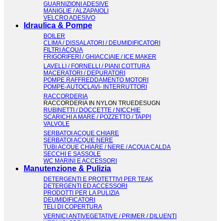
GUARNIZIONI ADESIVE
MANIGLIE / ALZAPAIOLI
VELCRO ADESIVO
Idraulica & Pompe
BOILER
CLIMA / DISSALATORI / DEUMIDIFICATORI
FILTRI ACQUA
FRIGORIFERI / GHIACCIAIE / ICE MAKER
LAVELLI / FORNELLI / PIANI COTTURA
MACERATORI / DEPURATORI
POMPE RAFFREDDAMENTO MOTORI
POMPE-AUTOCLAVI- INTERRUTTORI
RACCORDERIA
RACCORDERIA IN NYLON TRUEDESUGN
RUBINETTI / DOCCETTE / NICCHIE
SCARICHI A MARE / POZZETTO / TAPPI
VALVOLE
SERBATOI ACQUE CHIARE
SERBATOI ACQUE NERE
TUBI ACQUE CHIARE / NERE / ACQUA CALDA
SECCHI E SASSOLE
WC MARINI E ACCESSORI
Manutenzione & Pulizia
DETERGENTI E PROTETTIVI PER TEAK
DETERGENTI ED ACCESSORI
PRODOTTI PER LA PULIZIA
DEUMIDIFICATORI
TELI DI COPERTURA
VERNICI ANTIVEGETATIVE / PRIMER / DILUENTI