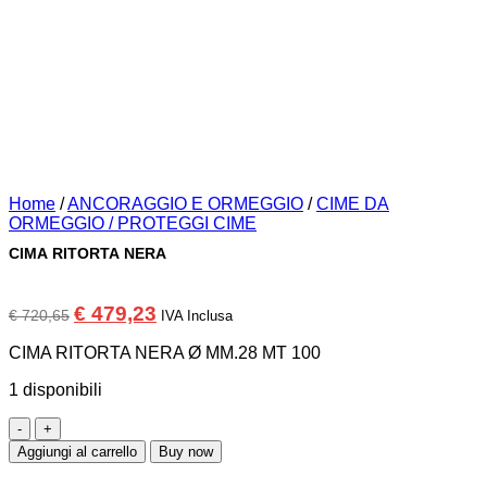
Home
/
ANCORAGGIO E ORMEGGIO
/
CIME DA
ORMEGGIO / PROTEGGI CIME
CIMA RITORTA NERA
Il
Il
€
479,23
€
720,65
IVA Inclusa
prezzo
prezzo
originale
attuale
CIMA RITORTA NERA Ø MM.28 MT 100
era:
è:
€ 720,65.
€ 479,23.
1 disponibili
CIMA
RITORTA
Aggiungi al carrello
Buy now
NERA
quantità