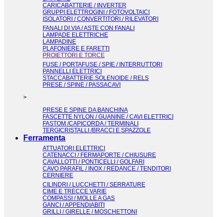
CARICABATTERIE / INVERTER
GRUPPI ELETTROGINI / FOTOVOLTAICI
ISOLATORI / CONVERTITORI / RILEVATORI
FANALI DI VIA / ASTE CON FANALI
LAMPADE ELETTRICHE
LAMPADINE
PLAFONIERE E FARETTI
PROIETTORI E TORCE
FUSE / PORTAFUSE / SPIE / INTERRUTTORI
PANNELLI ELETTRICI
STACCABATTERIE.SOLENOIDE / RELS
PRESE / SPINE / PASSACAVI
>
PRESE E SPINE DA BANCHINA
FASCETTE NYLON / GUANINE / CAVI ELETTRICI
FASTOM /CAPICORDA / TERMINALI
TERGICRISTALLI /BRACCI E SPAZZOLE
Ferramenta
ATTUATORI ELETTRICI
CATENACCI / FERMAPORTE / CHIUSURE
CAVALLOTTI / PONTICELLI / GOLFARI
CAVO PARAFIL / INOX / REDANCE / TENDITORI
CERNIERE
CILINDRI / LUCCHETTI / SERRATURE
CIME E TRECCE VARIE
COMPASSI / MOLLE A GAS
GANCI / APPENDIABITI
GRILLI / GIRELLE / MOSCHETTONI