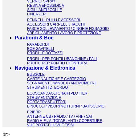
VERNICI SPRAY
RESINA EPOSSIDICA
SIGILLANTI / COLLE
LINEA ZEP
PENNELLI RULLI E ACESSORI
ACCESSORI CARRELLI / TACCHI
FASCE SOLLEVAMENTO / CINGHIE FISSAGGIO
ABBIGLIAMENTO LAVORO E PROTEZIONE
Parabordi & Boe
PARABORDI
BOE GAVITELLI
PROFILI E BOTTAZZI
PROFILI PER PONTILI /BANCHINE / PALI
PROFILI PER PONTILI DI FINITURA
Navigazione & Elettronica
BUSSOLE
CARTE NAUTICHE E CARTEGGIO
SEGNAVENTO WINDEX / ANEMOMETRI
STRUMENTI DI BORDO
ECOSCANDAGLI CHARTPLOTTER
STRUMENTAZIONE
PORTA TRASDUTTORI
BINOCOLI / VISORI NOTTURNI / BATISCOPIO
EPIBRP
ANTENNE CB / RADIO / TV / VHF / SAT
RADIO HIFI / ALTOPARLANTI / COPERTURE
VHF PORTATILI / VHF FISSI
br>