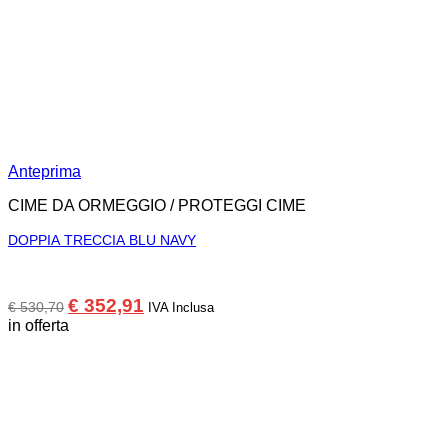
Anteprima
CIME DA ORMEGGIO / PROTEGGI CIME
DOPPIA TRECCIA BLU NAVY
Il
Il
€
352,91
€
530,70
IVA Inclusa
prezzo
prezzo
in offerta
originale
attuale
era:
è:
€ 530,70.
€ 352,91.