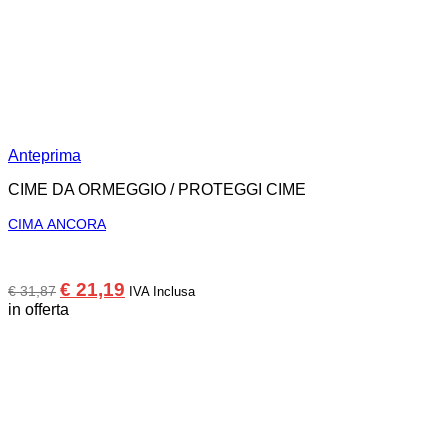
Anteprima
CIME DA ORMEGGIO / PROTEGGI CIME
CIMA ANCORA
Il
Il
€
21,19
€
31,87
IVA Inclusa
prezzo
prezzo
in offerta
originale
attuale
era:
è:
€ 31,87.
€ 21,19.