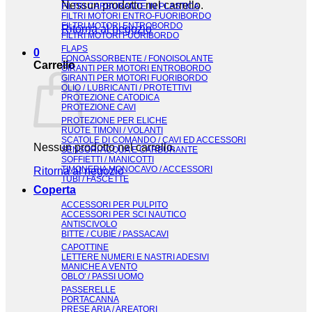
Nessun prodotto nel carrello.
FILTRI CARBURANTE IN PLASTICA
FILTRI MOTORI ENTRO-FUORIBORDO
FILTRI MOTORI ENTROBORDO
Ritorna al negozio
FILTRI MOTORI FUORIBORDO
FLAPS
0
FONOASSORBENTE / FONOISOLANTE
Carrello
GIRANTI PER MOTORI ENTROBORDO
GIRANTI PER MOTORI FUORIBORDO
OLIO / LUBRICANTI / PROTETTIVI
PROTEZIONE CATODICA
PROTEZIONE CAVI
PROTEZIONE PER ELICHE
RUOTE TIMONI / VOLANTI
SCATOLE DI COMANDO / CAVI ED ACCESSORI
Nessun prodotto nel carrello.
SENSORI ACQUA E CARBURANTE
SOFFIETTI / MANICOTTI
TIMONERIA MONOCAVO / ACCESSORI
Ritorna al negozio
TUBI / FASCETTE
Coperta
ACCESSORI PER PULPITO
ACCESSORI PER SCI NAUTICO
ANTISCIVOLO
BITTE / CUBIE / PASSACAVI
CAPOTTINE
LETTERE NUMERI E NASTRI ADESIVI
MANICHE A VENTO
OBLO' / PASSI UOMO
PASSERELLE
PORTACANNA
PRESE ARIA / AREATORI