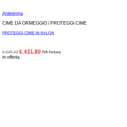
Anteprima
CIME DA ORMEGGIO / PROTEGGI CIME
PROTEGGI CIME IN NYLON
Il
Il
€
431,80
€
649,33
IVA Inclusa
prezzo
prezzo
in offerta
originale
attuale
era:
è:
€ 649,33.
€ 431,80.