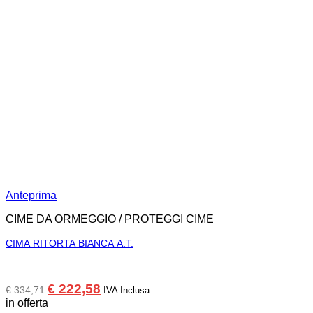
Anteprima
CIME DA ORMEGGIO / PROTEGGI CIME
CIMA RITORTA BIANCA A.T.
Il
Il
€
222,58
€
334,71
IVA Inclusa
prezzo
prezzo
in offerta
originale
attuale