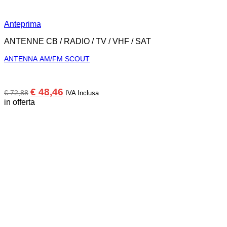
Anteprima
ANTENNE CB / RADIO / TV / VHF / SAT
ANTENNA AM/FM SCOUT
Il
Il
€
48,46
€
72,88
IVA Inclusa
prezzo
prezzo
in offerta
originale
attuale
era:
è:
€ 72,88.
€ 48,46.