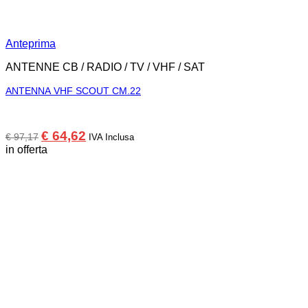
Anteprima
ANTENNE CB / RADIO / TV / VHF / SAT
ANTENNA VHF SCOUT CM.22
Il
Il
€
64,62
€
97,17
IVA Inclusa
prezzo
prezzo
in offerta
originale
attuale
era:
è:
€ 97,17.
€ 64,62.