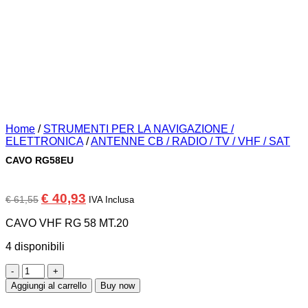
Home
/
STRUMENTI PER LA NAVIGAZIONE /
ELETTRONICA
/
ANTENNE CB / RADIO / TV / VHF / SAT
CAVO RG58EU
Il
Il
€
40,93
€
61,55
IVA Inclusa
prezzo
prezzo
originale
attuale
CAVO VHF RG 58 MT.20
era:
è:
€ 61,55.
€ 40,93.
4 disponibili
CAVO
RG58EU
Aggiungi al carrello
Buy now
quantità