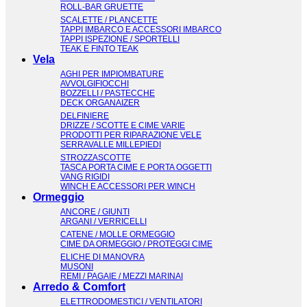
ROLL-BAR GRUETTE
SCALETTE / PLANCETTE
TAPPI IMBARCO E ACCESSORI IMBARCO
TAPPI ISPEZIONE / SPORTELLI
TEAK E FINTO TEAK
Vela
AGHI PER IMPIOMBATURE
AVVOLGIFIOCCHI
BOZZELLI / PASTECCHE
DECK ORGANAIZER
DELFINIERE
DRIZZE / SCOTTE E CIME VARIE
PRODOTTI PER RIPARAZIONE VELE
SERRAVALLE MILLEPIEDI
STROZZASCOTTE
TASCA PORTA CIME E PORTA OGGETTI
VANG RIGIDI
WINCH E ACCESSORI PER WINCH
Ormeggio
ANCORE / GIUNTI
ARGANI / VERRICELLI
CATENE / MOLLE ORMEGGIO
CIME DA ORMEGGIO / PROTEGGI CIME
ELICHE DI MANOVRA
MUSONI
REMI / PAGAIE / MEZZI MARINAI
Arredo & Comfort
ELETTRODOMESTICI / VENTILATORI