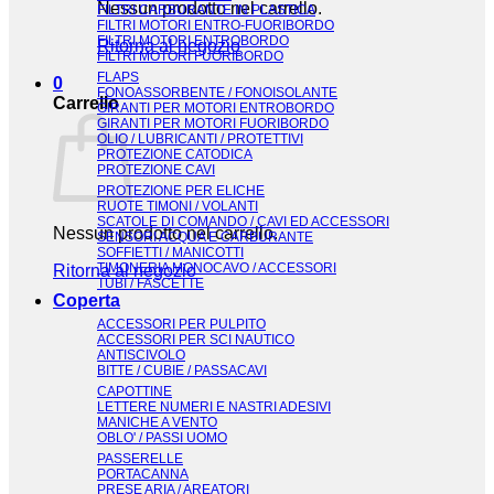
Nessun prodotto nel carrello.
FILTRI CARBURANTE IN PLASTICA
FILTRI MOTORI ENTRO-FUORIBORDO
FILTRI MOTORI ENTROBORDO
Ritorna al negozio
FILTRI MOTORI FUORIBORDO
FLAPS
0
FONOASSORBENTE / FONOISOLANTE
Carrello
GIRANTI PER MOTORI ENTROBORDO
GIRANTI PER MOTORI FUORIBORDO
OLIO / LUBRICANTI / PROTETTIVI
PROTEZIONE CATODICA
PROTEZIONE CAVI
PROTEZIONE PER ELICHE
RUOTE TIMONI / VOLANTI
SCATOLE DI COMANDO / CAVI ED ACCESSORI
Nessun prodotto nel carrello.
SENSORI ACQUA E CARBURANTE
SOFFIETTI / MANICOTTI
TIMONERIA MONOCAVO / ACCESSORI
Ritorna al negozio
TUBI / FASCETTE
Coperta
ACCESSORI PER PULPITO
ACCESSORI PER SCI NAUTICO
ANTISCIVOLO
BITTE / CUBIE / PASSACAVI
CAPOTTINE
LETTERE NUMERI E NASTRI ADESIVI
MANICHE A VENTO
OBLO' / PASSI UOMO
PASSERELLE
PORTACANNA
PRESE ARIA / AREATORI