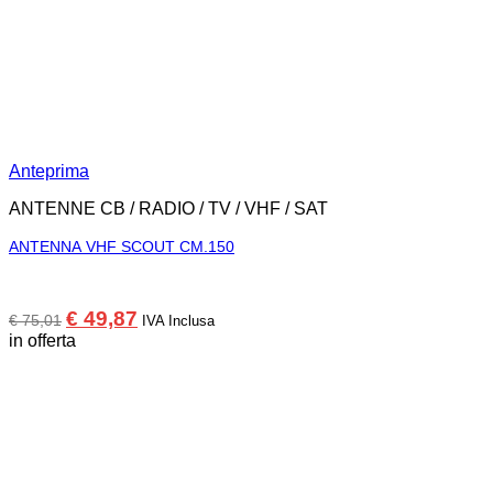
Anteprima
ANTENNE CB / RADIO / TV / VHF / SAT
ANTENNA VHF SCOUT CM.150
Il
Il
€
49,87
€
75,01
IVA Inclusa
prezzo
prezzo
in offerta
originale
attuale
era:
è:
€ 75,01.
€ 49,87.