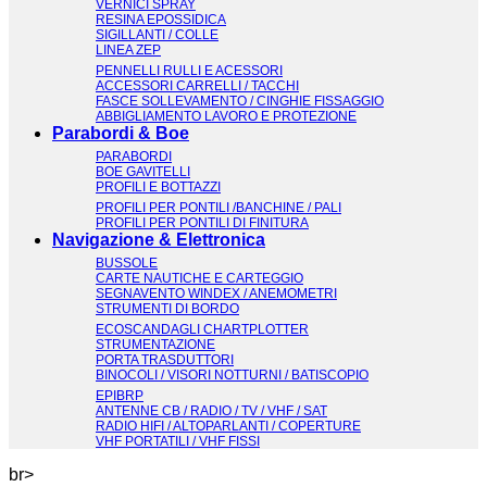
VERNICI SPRAY
RESINA EPOSSIDICA
SIGILLANTI / COLLE
LINEA ZEP
PENNELLI RULLI E ACESSORI
ACCESSORI CARRELLI / TACCHI
FASCE SOLLEVAMENTO / CINGHIE FISSAGGIO
ABBIGLIAMENTO LAVORO E PROTEZIONE
Parabordi & Boe
PARABORDI
BOE GAVITELLI
PROFILI E BOTTAZZI
PROFILI PER PONTILI /BANCHINE / PALI
PROFILI PER PONTILI DI FINITURA
Navigazione & Elettronica
BUSSOLE
CARTE NAUTICHE E CARTEGGIO
SEGNAVENTO WINDEX / ANEMOMETRI
STRUMENTI DI BORDO
ECOSCANDAGLI CHARTPLOTTER
STRUMENTAZIONE
PORTA TRASDUTTORI
BINOCOLI / VISORI NOTTURNI / BATISCOPIO
EPIBRP
ANTENNE CB / RADIO / TV / VHF / SAT
RADIO HIFI / ALTOPARLANTI / COPERTURE
VHF PORTATILI / VHF FISSI
br>