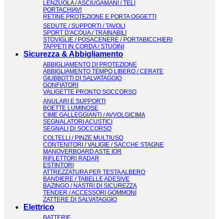
LENZUOLA / ASCIUGAMANI / TELI
PORTACHIAVI
RETINE PROTEZIONE E PORTA OGGETTI
SEDUTE / SUPPORTI / TAVOLI
SPORT D'ACQUA / TRAINABILI
STOVIGLIE / POSACENERE / PORTABICCHIERI
TAPPETI IN CORDA / STUOINI
Sicurezza & Abbigliamento
ABBIGLIAMENTO DI PROTEZIONE
ABBIGLIAMENTO TEMPO LIBERO / CERATE
GIUBBOTTI DI SALVATAGGIO
GONFIATORI
VALIGETTE PRONTO SOCCORSO
ANULARI E SUPPORTI
BOETTE LUMINOSE
CIME GALLEGGIANTI / AVVOLGICIMA
SEGNALATORI ACUSTICI
SEGNALI DI SOCCORSO
COLTELLI / PINZE MULTIUSO
CONTENITORI / VALIGIE / SACCHE STAGNE
MANOVERBOARD ASTE IOR
RIFLETTORI RADAR
ESTINTORI
ATTREZZATURA PER TESTA ALBERO
BANDIERE / TABELLE ADESIVE
BAZINGO / NASTRI DI SICUREZZA
TENDER / ACCESSORI GOMMONI
ZATTERE DI SALVATAGGIO
Elettrico
BATTERIE