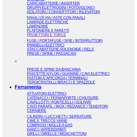
CARICABATTERIE / INVERTER
GRUPPI ELETTROGINI / FOTOVOLTAICI
ISOLATORI / CONVERTITORI / RILEVATORI
FANALI DI VIA / ASTE CON FANALI
LAMPADE ELETTRICHE
LAMPADINE
PLAFONIERE E FARETTI
PROIETTORI E TORCE
FUSE / PORTAFUSE / SPIE / INTERRUTTORI
PANNELLI ELETTRICI
STACCABATTERIE.SOLENOIDE / RELS
PRESE / SPINE / PASSACAVI
>
PRESE E SPINE DA BANCHINA
FASCETTE NYLON / GUANINE / CAVI ELETTRICI
FASTOM /CAPICORDA / TERMINALI
TERGICRISTALLI /BRACCI E SPAZZOLE
Ferramenta
ATTUATORI ELETTRICI
CATENACCI / FERMAPORTE / CHIUSURE
CAVALLOTTI / PONTICELLI / GOLFARI
CAVO PARAFIL / INOX / REDANCE / TENDITORI
CERNIERE
CILINDRI / LUCCHETTI / SERRATURE
CIME E TRECCE VARIE
COMPASSI / MOLLE A GAS
GANCI / APPENDIABITI
GRILLI / GIRELLE / MOSCHETTONI