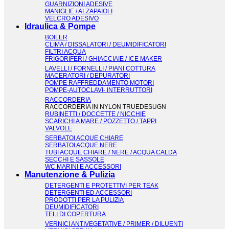
GUARNIZIONI ADESIVE
MANIGLIE / ALZAPAIOLI
VELCRO ADESIVO
Idraulica & Pompe
BOILER
CLIMA / DISSALATORI / DEUMIDIFICATORI
FILTRI ACQUA
FRIGORIFERI / GHIACCIAIE / ICE MAKER
LAVELLI / FORNELLI / PIANI COTTURA
MACERATORI / DEPURATORI
POMPE RAFFREDDAMENTO MOTORI
POMPE-AUTOCLAVI- INTERRUTTORI
RACCORDERIA
RACCORDERIA IN NYLON TRUEDESUGN
RUBINETTI / DOCCETTE / NICCHIE
SCARICHI A MARE / POZZETTO / TAPPI
VALVOLE
SERBATOI ACQUE CHIARE
SERBATOI ACQUE NERE
TUBI ACQUE CHIARE / NERE / ACQUA CALDA
SECCHI E SASSOLE
WC MARINI E ACCESSORI
Manutenzione & Pulizia
DETERGENTI E PROTETTIVI PER TEAK
DETERGENTI ED ACCESSORI
PRODOTTI PER LA PULIZIA
DEUMIDIFICATORI
TELI DI COPERTURA
VERNICI ANTIVEGETATIVE / PRIMER / DILUENTI