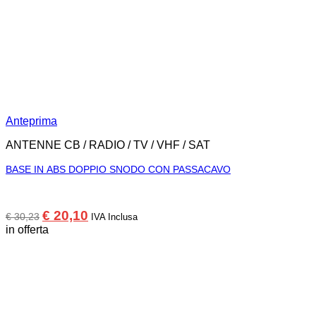
Anteprima
ANTENNE CB / RADIO / TV / VHF / SAT
BASE IN ABS DOPPIO SNODO CON PASSACAVO
Il
Il
€
20,10
€
30,23
IVA Inclusa
prezzo
prezzo
in offerta
originale
attuale
era:
è:
€ 30,23.
€ 20,10.