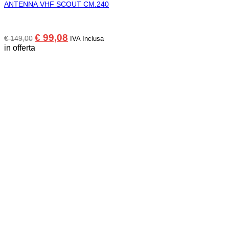
ANTENNA VHF SCOUT CM.240
Il
Il
€
99,08
€
149,00
IVA Inclusa
prezzo
prezzo
in offerta
originale
attuale
era:
è:
€ 149,00.
€ 99,08.