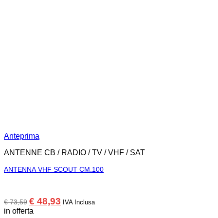
Anteprima
ANTENNE CB / RADIO / TV / VHF / SAT
ANTENNA VHF SCOUT CM.100
Il
Il
€
48,93
€
73,59
IVA Inclusa
prezzo
prezzo
in offerta
originale
attuale